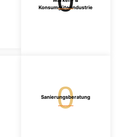
0
Marken- &
Konsumgüterindustrie
0
Sanierungsberatung