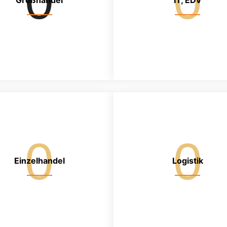
0
0
Großhandel
IT, EDV
0
0
Einzelhandel
Logistik